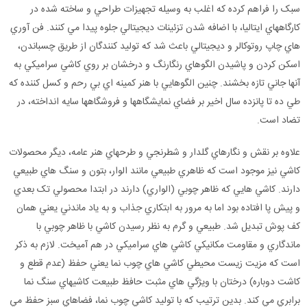
سبک را فراهم کرده که اغلب به وسيله تجهيزات طراحي و ساخته شده در
کارگاههاي ايتاليا، با اضافه شدن تزئينات ديجيتالي جلوه پيدا مي کنند. فن آوري
هاي چاپ روتوکالر و ديجيتالي باعث شد که توليد کنندگان از طريق چسباندن،
اسکن کردن و پاشيدن الگوهاي رنگارنگ و درخشان بر روي کاشي سراميکي به
آنها جاني تازه بخشند. چنين الگوهايي با هنر کمينه اي بي رحم و کسل کننده که
طي ده تا پانزده سال اخير بر فضاي نمايشگاهها و فروشگاهها سايه انداخته، در
تضاد است.
علاوه بر نقش و نگارهاي گلدار و شطرنجي و طرحهاي هنر عامه، ديگر محصولات
کاشي نيز موجود است که ظاهري طبيعي مانند الوار، بتون و سنگ هاي طبيعي
دارند. کاشي هايي که ظاهر چوبي (الواري) دارند در ابتدا محصولي تک بعدي
و پيش پا افتاده بود اما به مرور به ابتکاري جذاب و به ياد ماندني يعني همان
کف پوش تبديل شد. طبيعي و گرم به نظر رسيدن کاشي با ظاهر چوبي با
ماندگاري و مقاومت مکانيکي کاشي هاي سراميکي در هم آميخت. لازم به ذکر
است که مزيت زيست محيطي کاشي هاي چوب نما يعني حفظ (عدم قطع و
کاشت دوباره) درختان با ويژگي هاي مثبت حافظ طبيعت کاشيهاي سنگ نما
برابري مي کند. بدين ترتيب که با توليد کاشي چوب نما، فضاهاي سبز حفظ مي