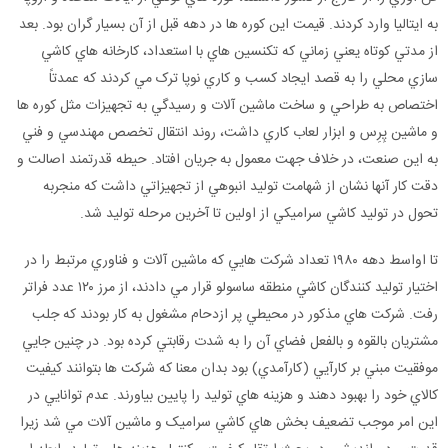
به ايتاليا وارد کردند. قيمت اين کوره ها در دهه قبل از آن بسيار گران بود. بعد
از مدتي کوتاه يعني زماني که تکنسين هاي با استعداد، کارخانه هاي کاشي
سازي محلي را به قصد ايجاد کسب و کاري نوپا ترک مي کردند که عمدتاً
اختصاص به طراحي و ساخت ماشين آلات و رسيدگي به تجهيزات مثل کوره ها
و ماشين پِرِس و ابزار لعاب کاري داشت، روند انتقال تخصص مهندسي و فني
به اين صنعت، در خلاف جهت معمول به جريان افتاد. حيطه قدرتمند اصالت و
دقت کار آنها نشان از شهامت توليد انبوهي از تجهيزاتي داشت که منجربه
تحول در توليد کاشي سراميکي از اولين تا آخرين مرحله توليد شد.
تا اواسط دهه ۱۹۸۰ تعداد شرکت هايي که ماشين آلات و فناوري مرتبط را در
اختيار توليد کنندگان کاشي منطقه ساسولو قرار مي دادند، از مرز ۱۲۰ عدد فراتر
رفت. شرکت هاي مذکور در محيطي پر ازدحام مشغول به کار بودند که جلب
مشتريان بالقوه و بالفعل فضاي آن را به شدت رقابتي کرده بود. در چنين جايي
موفقيت مبني بر کارآيي (کارآمدي) بود بدان معنا که شرکت ها بتوانند کيفيت
کالاي خود را بهبود دهند و هزينه هاي توليد را پايين بياورند. عدم توانايي در
اين امر موجب تضعيف بخش هاي کاشي سراميک و ماشين آلات مي شد زيرا