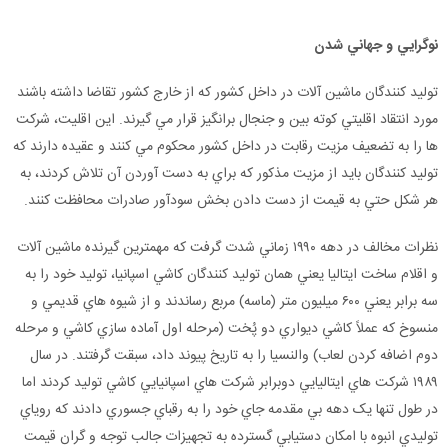
نوگرايي
و
جهاني
شدن
توليد کنندگان ماشين آلات در داخل کشور که از خارج کشور تقاضا داشته باشند
مورد انتقاد اقليتي کوته بين و جنجال برانگيز قرار مي گيرند. اين اقليت، شرکت
ها را به تضعيف مزيت رقابت در داخل کشور محکوم مي کنند و عقيده دارند که
توليد کنندگان بايد از مزيت مذکور که براي به دست آوردن آن تلاش کردند، به
هر شکل حتي به قيمت از دست دادن بخش سودآور صادرات محافظت کنند.
نظرات مخالف در دهه ۱۹۹۰ زماني شدت گرفت که مهمترين گيرنده ماشين آلات
و اقلام ساخت ايتاليا يعني همان توليد کنندگان کاشي اسپانيا، توليد خود را به
سه برابر يعني ۶۰۰ ميليون متر (ماسه) مربع رساندند و از شيوه هاي قديمي و
منسوخ که عملاً کاشي ديواري دو پُخت (مرحله اول آماده سازي کاشي و مرحله
دوم اضافه کردن لعاب) والنسيا را به تاريخ پيوند داد، سبقت گرفتند. در سال
۱۹۸۹ شرکت هاي ايتاليايي دوبرابر شرکت هاي اسپانيايي کاشي توليد کردند اما
در طول تنها يک دهه بي مقدمه جاي خود را به رقباي جسوري دادند که روياي
توليدي انبوه با امکان دستيابي گسترده به تجهيزات جالب توجه و گران قيمت