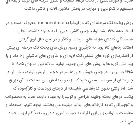
قدرت و دورانديشي در بحث ارتقاء کيفيت و کنترل هزينه هاي توليد رابطه اي
مستقيم با شکوفايي و مهارت در بخش ماشين آلات و کاشي داشت.
روش پخت تک مرحله اي که در ايتاليا به monocottura معروف است و در
اواخر دهه ۱۹۷۰ رشد توليد چنين کاشي هايي را به همراه داشت، تجلي
همبستگي کاهش هزينه هاي سوخت و کاگر و در عين حال اوج گرفتن
استانداردهاي کالا بود. به کارگيري وسيع روش هاي پخت تک مرحله اي پيش
از آشکارسازي کوره هاي غلتکي تک لايه اي و فنآوري هاي ماشيني رخ داد و با
پيدايش کوره ها و روش هاي فني جديد، توليد سالانه بين سالهاي ۱۹۸۵ تا
۱۹۹۵ دو برابر شد. چنين جهش هاي عظيم در حجم و ارزش توليد، بيش از هر
چيز نشان از سرمايه انساني دارد که از بدو پيدايش اين صنعت به آن تزريق
شد. اما وقتي بدون قدرشناسي شايسته از کارکنان زبردست و کارآزموده که
پشت درهاي بسته وظيفه طراحي و توليدرا به عهده دارند، صرفاً به محصولات
و تجهيزاتي که به کارخانه هاي ايتاليا عينيت مي بخشند توجه کنيم، استعداد و
معلومات و تواناييهاي اين افراد به صورت امري عادي و بعضاً کم ارزش جلوه
مي کند.