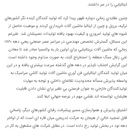
ايتاليايي را در سر داشتند.
چنين عقايدي زماني دوباره ظهور پيدا کرد که توليد کنندگان آينده نگر کشورهاي
ترکيه، برزيل و چين از ايتاليا ماشين آلات خريداري کردند و موهبت حاصل از
شيوه هاي توليد امروزي و کيفيت بهبود يافته توليدات نصيبشان شد. عليرغم
اين مسائل، گسترش تخصص مهندسي در سراسر عصر صنعتي يعني دهه ۱۸۲۰
زماني که ماشين آلات بريتانيايي براي اولين بار به والنسيا صادر شد تا معادن
غني زغال سنگ منطقه را استخراج کنند، به صورت مداوم وجود داشته است.
اين گرايش اجتناب ناپذير در دهه هاي گذشته سرعت بيشتري يافته و در اين
ميان توليد کنندگان ايتاليايي فن آوري ماشين آلات توليد کاشي سراميک به
واسطه پذيرش مسأله محدوديت تقاضاي داخلي و توجه به مهارت
توليدکنندگان خارجي به عنوان فرصتي بي نظير براي نشان دادن قابليت
هايشان، توانسته اند نقشي مهم در عرصه جهاني ايفا کنند.
اشتياق پذيرش و هموارسازي مسير پيشرفت رقباي کشورهاي ديگر، پاسخي
قابل تمجيد خالي از هيجان به حرکت تدريجي ميان قاره اي است که از اواخر
دهه نود در بخش توليد رخ داده است. در مقابل شرکت هاي مشغول به کار در