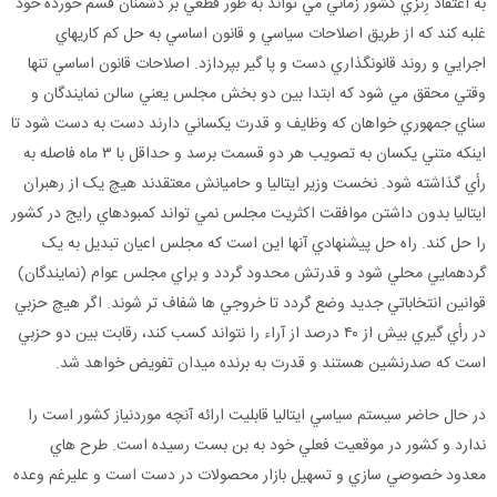
به اعتقاد رِنزي کشور زماني مي تواند به طور قطعي بر دشمنان قسم خورده خود
غلبه کند که از طريق اصلاحات سياسي و قانون اساسي به حل کم کاريهاي
اجرايي و روند قانونگذاري دست و پا گير بپردازد. اصلاحات قانون اساسي تنها
وقتي محقق مي شود که ابتدا بين دو بخش مجلس يعني سالن نمايندگان و
سناي جمهوري خواهان که وظايف و قدرت يکساني دارند دست به دست شود تا
اينکه متني يکسان به تصويب هر دو قسمت برسد و حداقل با ۳ ماه فاصله به
رأي گذاشته شود. نخست وزير ايتاليا و حاميانش معتقدند هيچ يک از رهبران
ايتاليا بدون داشتن موافقت اکثريت مجلس نمي تواند کمبودهاي رايج در کشور
را حل کند. راه حل پيشنهادي آنها اين است که مجلس اعيان تبديل به يک
گردهمايي محلي شود و قدرتش محدود گردد و براي مجلس عوام (نمايندگان)
قوانين انتخاباتي جديد وضع گردد تا خروجي ها شفاف تر شوند. اگر هيچ حزبي
در رأي گيري بيش از ۴۰ درصد از آراء را نتواند کسب کند، رقابت بين دو حزبي
است که صدرنشين هستند و قدرت به برنده ميدان تفويض خواهد شد.
در حال حاضر سيستم سياسي ايتاليا قابليت ارائه آنچه موردنياز کشور است را
ندارد و کشور در موقعيت فعلي خود به بن بست رسيده است. طرح هاي
معدود خصوصي سازي و تسهيل بازار محصولات در دست است و عليرغم وعده