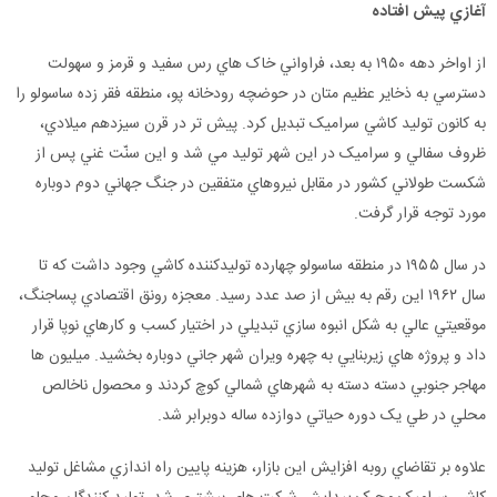
آغازي
پيش
افتاده
از اواخر دهه ۱۹۵۰ به بعد، فراواني خاک هاي رس سفيد و قرمز و سهولت
دسترسي به ذخاير عظيم متان در حوضچه رودخانه پو، منطقه فقر زده ساسولو را
به کانون توليد کاشي سراميک تبديل کرد. پيش تر در قرن سيزدهم ميلادي،
ظروف سفالي و سراميک در اين شهر توليد مي شد و اين سنّت غني پس از
شکست طولاني کشور در مقابل نيروهاي متفقين در جنگ جهاني دوم دوباره
مورد توجه قرار گرفت.
در سال ۱۹۵۵ در منطقه ساسولو چهارده توليدکننده کاشي وجود داشت که تا
سال ۱۹۶۲ اين رقم به بيش از صد عدد رسيد. معجزه رونق اقتصادي پساجنگ،
موقعيتي عالي به شکل انبوه سازي تبديلي در اختيار کسب و کارهاي نوپا قرار
داد و پروژه هاي زيربنايي به چهره ويران شهر جاني دوباره بخشيد. ميليون ها
مهاجر جنوبي دسته دسته به شهرهاي شمالي کوچ کردند و محصول ناخالص
محلي در طي يک دوره حياتي دوازده ساله دوبرابر شد.
علاوه بر تقاضاي روبه افزايش اين بازار، هزينه پايين راه اندازي مشاغل توليد