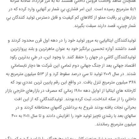
همچنان شاهد وخامت فروش داخلي هستند که به مرز قرارداد سالانه سرانه
۵/۱ مترمربع رسيده است. اين امر فشاري بي شمار بر آنهايي وارد کرده که در
بازارهاي پر رقابت مملو از کالاهاي کم کيفيت و قابل دسترس توليد کنندگان بي
شمار چيني، قصد دارند سبقت بگيرند.
توليدکنندگان ايتاليايي به مرور توليد خود را در دهه اول قرن محدود کردند و
قصد داشتند آوازه تحسين برانگيز خود به عنوان ماهرترين و بلند پروازترين
توليدکنندگان کاشي در جهان را حفظ کنند. با وجود اين، در طي بدترين رکود
اقتصاد جهاني بعد از جنگ جهاني دوم تمامي اين شرکت ها دچار نابساماني
شدند. در سال ۲۰۰۹ توليد تا سي درصد سقوط کرد و از ۵۱۳ ميليون مترمربع به
۳۶۸ ميليون مترمربع تنزل يافت. در واقع اين رقم پايين ترين عددي بود که
کارخانه هاي ايتاليا از اوايل دهه ۱۹۸۰ زماني که مصرف در بازارهاي خارجي بازار
داخلي را از سکه انداخت، ثبت کرده بودند. توليدکنندگاني که از اين افت
بحراني نجات يافته بودند شروع به برداشتن گامهاي محتاطانه کردند و در
سالهاي بعد با رشدي ناچيز توليد خود را افزايش دادند و تا سال ۲۰۱۱ به ۴۰۰
ميليون مترمربع رساندند.