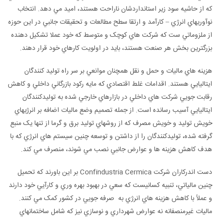
که از حاشيه سود زير استانداردشان ناراحت هستند، اميد مي دهد. انتخاب
نوآوريهاي انرژي – کارآمد و ارتقا سطح مطالعات و تحقيقات جانبي در اين حوزه
از ملزوماتي ست که شرکت هاي کوچک و متوسط که خود عملا تشکيل دهنده
بزرگترين بخش هر صنعت هستند، بايد در اولويت کارهاي خود قرار دهند.
هزينه هاي ماليات و حمل و نقل همچنان موانعي بر سر راه توليد کنندگان
ايتاليايي هستند. اقدامات غلط اقتصادي که مايه رکود بازرگاني داخلي و کاهش
رقابت جويي شرکت هاي داخلي در بازارهاي خارجي شده به توليدکنندگان
ايتاليايي آسيب رسانده است. از جمله تصميم وضع ماليات اضافه بر انرژيهاي
خويش توليد و خويش مصرف که از روشهاي توليد برق و گرما از تنها يک منبع
گرفته شده، توليدکنندگان را از داشتن و توسعه چنين سيستم هاي انرژي که با
هدف کاهش هزينه ها و عوارض جانبي نصب مي شوند، منصرف مي کند.
دست اندرکاران شرکت Confindustria Cermica بر اين باورند که تحميل
چنين مالياتي، تنبيه کسانيست که سعي در بهبود بهره وري و کارآيي خود دارند
و عملاً با کاهش هزينه هاي انرژي به صرفه جويي در کشور کمک مي کنند.
ماليات غيرمنصفانه نه عوارض شهرداري و نوسازي نيز که شامل ساختمانهاي