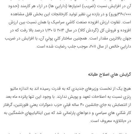
آن در افزايش نسبت (ضريب) امتيازها (دارايي ها) در ازاء هر کارمند (حدود
۳۶۰/۰۰۰يورو) و در بازده بي نظير توليد کارخانجات اين بخش قابل مشاهده
است. تفاوت ارزش افزوده صنعت کاشي سراميک يا همان نسبت بين ارزش
افزوده و فروش کل (گردش کالا) در سال ۲۰۱۴ تا ۱/۳۰ درصد بالا رفت که در
جهان بالاترين مقدار است. همچنين ساختار کلي پولي آن، با افزايش در ضريب
دارايي خالص از سال ۲۰۱۱، موجب جلب رضايت شده است.
گرايش
هاي
اصلاح
طلبانه
هيچ يک از نخست وزيرهاي جديدي که به قدرت رسيده اند به اندازه ماتيو
رِنزي نسبت به اصلاحات تعهد و پويش ندارند. با وجود اين تنها پانزده ماه بعد
از انتصابش به جاي جانشين ۴۰ ساله قبليِ حزب دموکرات يعني فلورِنتين، گرفتار
کار شکني هاي سياسي و دعواهاي پارلماني شد که بين ايتالياييهاي خشمگين به
در «باتلاق» معروف است.