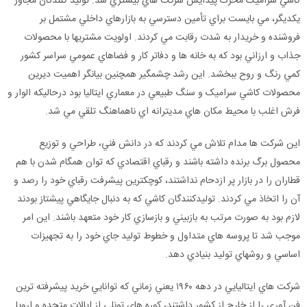
کاشي سراميک محرک پيدايش شرکت هاي بيشتري شد. توليد کنندگان مجاور
يکديگر، مي بايست براي تأمين دسترسي به بازارهاي داخلي مشتمل بر
فروشنده و خريدار به شدت رقابت مي کردند. اولويت مشتريها با محصولات
جذاب و ارزاني بود که به خانه ها و دفاتر کار و فضاهاي عمومي سراسر کشور
کمي رنگ و روح ببخشد. اين رشد چشمگير همچنين بيانگر اهميت ديرين
محصولات کاشي سراميک و سنگ طبيعي در معماري ايتاليا بود درحاليکه الوار و
فرش اغلب با محيط مکان هاي مديترانه اي ناهماهنگ تلقي مي شد.
اين شرکت ها مدام تلاش مي کردند که در دانش فني، طراحي و توزيع
محصول برگ برنده داشته باشند و رقباي اقتصادي که توان همگام شدن با هم
قطاران را در بازار پر ازدحام نداشتند، کوچکترين پيشرفت رقباي خود را رصد و
آن را اتخاذ مي کردند. توليدکنندگان کاشي که به دنبال جايگاهي پيشتاز بودند
لازم بود به صورت مرتب به بازبيني و بازسازي کار خود متعهد باشند. اين امر
موجب شد تا پروسه هاي متداول و خطوط توليد جاي خود را به تجهيزات
اساسي و روشهاي توليد بنيادي دهد.
شرکت هاي ايتاليايي در دهه ۱۹۶۰ يعني زماني که توانايي خريد پيشرفته ترين
فن آوري را از خارج از کشور داشتند، کوره هاي تونلي از ايالات متحده و اروپا