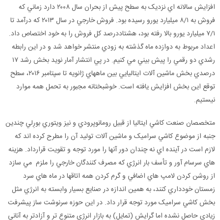
افزايش سالانه اي نزديک به سطح پيش از بحران سال ۲۰۰۸ دارد زماني که
فروش به ۸/۱ ميليارد يورو رسيده بود. فروش خارجي در سال ۲۰۱۳ که درآمد تا
۷/۱ ميليارد يورو بالا رفته بود، هشتاددرصد کل فروش را به خود اختصاص داد.
اعداد مربوط به دوازده ماه گذشته به زودي منتشر خواهد شد و در اين رابطه
رشدي دو رقمي را پيش بيني مي کنيم. در پي انتشار آمار نويد بخش رشد ۱۷
درصدي بخش ماشين آلات ايتاليايي بين ماههاي ژانويه تا سپتامبر ۲۰۱۶، سطح
توقع اين بخش افزايش يافته است. خوشبختانه مجبور به تحمل همه موارد
نيستيم.
متخصصان صنعت کاشي ايتاليا از قبيل رومانوپرودي و نيز ويتوري بورِلي چندين
جنبه از موضوع کاشي سراميک و ماشين آلات توليد آن را مطرح کرده اند که
لازم است در آينده اي نه چندان دور آنها را مورد توجه و تقويت قرارداد. هزينه
هاي سرسام آور و تأسف بار انرژي که مصرف کنندگان خارجي را ملزم مي سازد
از روشن کردن لامپ هاي اضافي و گرم کردن همه اتاقها در ماه هاي سرد
زمستان خودداري کنند، به همين اندازه در صنايع بسيار وابسته به انرژي مثل
بخش کاشي سراميک مورد توجه قرار داد. در اين حوزه سرنوشت ساز پيشرفت
زيادي حاصل نشده اما گرايش (تمايل) به بازار انرژِي متنوع تر و آزادتر به آناني