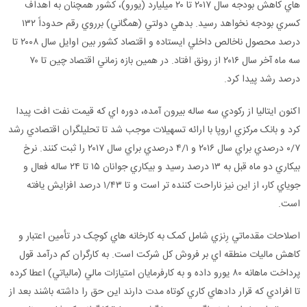
هاي کاهش بودجه سال ۲۰۱۷ تا ۲۰ ميليارد (يورو)، کشور همچنان به اهداف
کسري بودجه نخواهد رسيد. بدهي دولتي (همگاني) برروي رقم حدوداً ۱۳۲
درصد محصول ناخالص داخلي ايستاده و اقتصاد کشور بين اوايل سال ۲۰۰۸ تا
سه ماه آخر سال ۲۰۱۶ از رونق افتاد. در همين بازه زماني اقتصاد چين تا ۷۰
درصد رشد پيدا کرد.
اکنون ايتاليا از رکودي سه ساله بيرون آمده، دوره اي که قيمت نفت افت پيدا
کرد و بانک مرکزي اروپا با ارائه تسهيلات موجب شد تا تحليلگران اقتصادي رشد
۰/۷ درصدي براي سال ۲۰۱۶ و ۴/۱ درصدي براي سال ۲۰۱۷ را ثبت کنند. نرخ
بيکاري دو ماه قبل به ۱۳ درصد رسيد و بيکاري جوانان ۱۵ تا ۲۴ ساله فعال و
جوياي کار، از اين نيز ناراحت کننده تر است و تا ۱/۴۳ درصد افزايش يافته
است.
اصلاحات مقدماتي رِنزي شامل کمک به کارخانه هاي کوچک در تأمين اعتبار و
کاهش ماليات منطقه اي بر فروش کل شرکت است. به کارگران کم درآمد قول
پرداخت ماهانه ۸۰ يورو داده و به کارفرمايان امتيازات مالي (مالياتي) اعطا کرده
تا افرادي که قرار دادهاي کاري کوتاه مدت دارند اين حق را داشته باشند بعد از