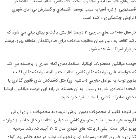
کشورهاي خاورميانه نيز مجذوب محصولات کاشي ايتاليا شدند و تقاضا در
قسمتهايي از قاره آسيا به سبب توسعه اقتصادي و گسترش بي امان شهري
افزايش چشمگيري داشته است.
در سال ۲۰۱۵ تقاضاي خارجي ۳ درصد افزايش يافت و پيش بيني مي شود که
رشد تقاضا به دليل ميزان مطلوب مبادلات براي صادرکنندگان منطقه يورو، بيشتر
در بازار آمريکا مشاهده شود.
قيمت ميانگين محصولات ايتاليا، استانداردهاي تمام عياري را برجسته مي کند
که خواسته قلبي توليدکنندگان کاشي ايتالياست و البته توليدکنندگان اغلب
بدون توجه به عوامل خارجي (حاشيه اي) مثل کشمکش هاي قانون گذاري يا
ضعف اقتصادي قادر به رسيدن به آن هستند. بر پايه اين قيمت ميانگين، ايتاليا
بخش صادرات کاشي را تحت نفوذ خود دارد.
در نتيجه تغيير از محصولات بدون ارزش افزوده به محصولات داراي ارزش
افزوده، هزينه متوسط هر مترمربع کاشي صادراتي ايتاليا در حال حاضر از دوازده
يورو فراتر است. يکي از يافته هاي کليدي سال ۲۰۱۵ آچيماک، رشد سرمايه
گذاري داخلي بر کالاهاي سرمايه اي و تجهيزات توليد در دهه حاضر بود. گواه