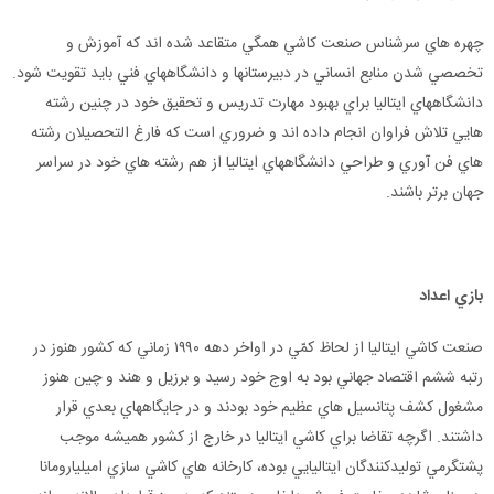
چهره هاي سرشناس صنعت کاشي همگي متقاعد شده اند که آموزش و
تخصصي شدن منابع انساني در دبيرستانها و دانشگاههاي فني بايد تقويت شود.
دانشگاههاي ايتاليا براي بهبود مهارت تدريس و تحقيق خود در چنين رشته
هايي تلاش فراوان انجام داده اند و ضروري است که فارغ التحصيلان رشته
هاي فن آوري و طراحي دانشگاههاي ايتاليا از هم رشته هاي خود در سراسر
جهان برتر باشند.
بازي
اعداد
صنعت کاشي ايتاليا از لحاظ کمّي در اواخر دهه ۱۹۹۰ زماني که کشور هنوز در
رتبه ششم اقتصاد جهاني بود به اوج خود رسيد و برزيل و هند و چين هنوز
مشغول کشف پتانسيل هاي عظيم خود بودند و در جايگاههاي بعدي قرار
داشتند. اگرچه تقاضا براي کاشي ايتاليا در خارج از کشور هميشه موجب
پشتگرمي توليدکنندگان ايتاليايي بوده، کارخانه هاي کاشي سازي اميليارومانا