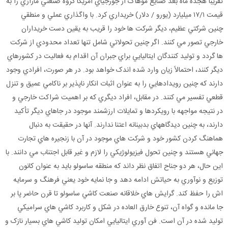
تقريباً هجده ماه بعد صنايع موهاک از جورجياي آمريکا گروه صنعتي مارازي را به
قيمت ۱۷/۱ ميليارد (يورو / دلار) خريداري کرد. با واگذاري عملي و منطقي
چنين شرکتي عظيم، ديگر شرکت ها خود را قريب به يقين دست خريداران
خارجي تصور مي کنند. اگر چنين تحولاتي شامل تنها تعداد محدودي از شرکت
ها گردد و توليد کنندگان ايتاليايي براي جبران آن اقدام به فعاليت در کشورهاي
ديگر کنند، احتمالاً زيان وارد شده اندک خواهد بود. در هر صورت، افرادي وجود
دارند که چنين رويدادهايي را به عنوان اثبات انکار ناپذير بر ناکامي عميق و تنزل
قطعي تفسير مي کنند. در مقابل، افراد ديگري که بر اهميت شراکت خارجي و
در نتيجه مواجهه با رويکردها و تمايلات ارزشمند موجود در جاهاي ديگر تأکيد
دارند، به چنين ديدگاههاي بدبينانه اعتنا ندارند. آنها در حقيقت به دنبال
هماهنگ کردن کشور خود و شرکت هاي موجود در آن با زنجيره هاي تجارت
جهاني هستند و چنين تحول فيزيولوژيکي را لازم و غير قابل اجتناب مي دانند. با
اين حال، هر دو جناح اتفاق نظر داند که منطقه ساسولو بايد به عنوان کانون
توزيع و نوآوري به حياتش ادامه دهد و جا نمايه خود يعني فرهنگ و سرمايه
اش را حفظ کند. گرايش هاي خلاقانه صنعت کاشي ساسولو تا قرن حاضر پا بر
جا مانده و گواه آن، تنوع خارق العاده در شکل و کاربرد کاشي هاي سراميکي
توليد شده در آن است. فن آوري ايتاليايي امکان توليد کاشي هاي بسيار نازک و