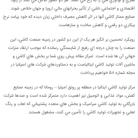
هنري و نوآوري فني را به رخ مي کشد. هر دو کشور تلاش مي کنند از رکود
اقتصادي و اجتماعي ناشي از تأثير بحرانهاي مالي اروپا و جهان خلاص شوند.
صنايع ممتاز کاشي آنها در اثر کاهش مصرف داخلي زيان ديده که خود پيامد نرخ
بيکاري دو رقمي و کاهش ساخت و سازهاست.
رويکرد تحسين بر انگيز هر يک از اين دو کشور در زمينه صنعت کاشي، اين
صنعت را به چنان درجه اي رفيع از شايستگي رسانده که موجب ارتقاء منزلت
جهاني آن ها شده است. تمرکز مقاله پيش روي شما بر بخش هاي کاشي و
ماشين آلات توليد کاشي ايتالياست و به دستاوردهاي شرکت هاي اسپانيا در
مجله شماره ۵۸ خواهيم پرداخت.
مرکز توليد کاشي ايتاليا در منطقه پر رونق اميليا – رومانا که در زمينه صنايع
کفش، مواد غذايي و اتومبيل نيز اهميت دارد متمرکز شده است و صدها شرکت
بازرگاني به توليد کاشي سراميک و بخش هاي متعدد پشتيباني که لعاب و رنگ
لعابي و تجهيزات توليد کاشي را تأمين مي کنند، مشغول هستند.