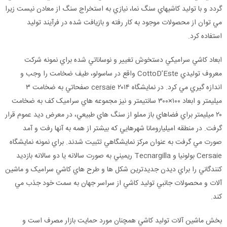
گردد و با توليد کاشيهاي سنگ نما، نيازي به استخراج سنگ از معادن نيست زيرا
مي توان از محصولات موجود به کار رفته و بازيافت شده در فرآيند توليد
استفاده کرد.
ابعاد کاشي سراميکي دستخوش تغيير و نوساناتي شده براي نمونه شرکت
معروف توليدي CottoD’Este واقع در ساسولو، طيف ضخامت را وجب و
اندازه گيري مي کرد. در نمايشگاه ۲۰۱۴ cersaie صفحاتي به ضخامت ۳
ميليمتر و ابعاد ۱۰۰×۳۰۰ سانتيمتر و نيز مجموعه هاي سراميک کف به ضخامت
۲۰ ميليمتر براي فضاهاي باز مملو از سنگ هاي طبيعي، در معرض ديد عموم قرار
گرفت. در منطقه اميليارومانا شهرهايي که بيشتر از همه به آنها رفت و آمد
صورت مي گرفت به عنوان مرکز نمايشگاهي تثبيت شدند. براي نمونه نمايشگاه
Cersaie بولونيا و Tecnargilla ريميني به صورت سالانه يا دو سالانه بازديد
کنندگاني را براي ديدن جديدترين شکل ها و طرح هاي کاشي سراميک و ماشين
آلات و محصولات جانبي توليد کاشي از سراسر جهان به سمت خود جذب مي
کند.
بخش ماشين آلات توليد کاشي همچنان مورد حمايت بازار مصرف است و