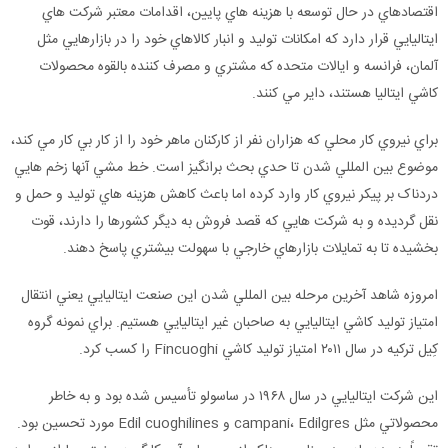
اقتصادهاي در حال توسعه با هزينه هاي پايين، اقدامات معتبر شرکت هاي
ايتاليايي قرار دارد که امکانات توليد و انبار کالاهاي خود را در بازارهايي مثل
آلمان، فرانسه و ايالات متحده که مشتري و مصرف کننده بالقوه محصولات
کاشي ايتاليا هستند، داير مي کنند.
براي نيروي کار محلي که هزاران نفر از کارکنان ماهر خود را از کار بي کار مي کند،
موضوع بين المللي شدن تا حدي بحث برانگيز است. خط مشي آنها زخم هايي
دردناک بر پيکر نيروي کار وارد کرده اما باعث کاهش هزينه هاي توليد و حمل و
نقل گرديده و به شرکت هايي که قصد فروش به ديگر کشورها را دارند، قوت
بخشيده تا به تمايلات بازارهاي خارجي با سهولت بيشتري پاسخ دهند.
امروزه شاهد آخرين مرحله بين المللي شدن اين صنعت ايتاليايي يعني انتقال
امتياز توليد کاشي ايتاليايي به صاحبان غير ايتاليايي هستيم. براي نمونه گروه
کِيل ترکيه در سال ۲۰۱۱ امتياز توليد کاشي Fincuoghi را کسب کرد.
اين شرکت ايتاليايي در سال ۱۹۶۸ در ساسولو تأسيس شده بود و به خاطر
محصولاتي مثل campani، Edilgres و Edil cuoghilines مورد تحسين بود.