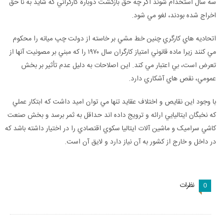
سه سال استخدام شوند اگر چه حق بازگشت دوبارة کارگراني که شايد به نا حق
اخراج شده بودند، لغو مي شود.
اتحاديه هاي کارگري چنين خط مشي بر خاسته از دولت چپ ميانه را محکوم
مي کنند زيرا ماده قانوني امتياز کارگران سال ۱۹۷۰ را که مبني بر مصونيت آنها از
تعرض است، بي اعتبار مي کند. اين اصلاحات به دليل عدم تأثير بر بخش
عمومي، نقص هاي آشکاري دارد.
با وجود اين نقايص و اختلاف عقايد تنها مي توان اميد داشت که ابتکار عملي
که نخبگان ايتاليايي ارائه و ترويج داده اند حداقل به ثمر برسد و بخش صنعت
کاشي سراميک و ماشين آلات ايتاليا سکوي اقتصادي را در اختيار داشته باشد که
در داخل و خارج از کشور به آن نياز دارد و لايق آن است.
نظرات
0