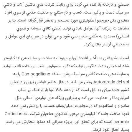
صنعتي و کارخانه بنا شده مي گردد براي رقابت شرکت هاي ماشين آلات و کاشي
سراميک دست و پاگير است. کسب و کار مبتني بر مالکيت مکاني از سوي افراد
معتبري مثل جورجيو اسکوئينزي مورد تمسخر و تحقير قرار گرفته است. بنا بر
مشاهدات زيرکانه آنها، عوامل بنيادي توليد (يعني کالاي سرمايه و نيروي
انساني) محدود به مکاني خاص نمي شود و مي توان در هر زمان اين عوامل را
به محيطي آرامتر منتقل کرد.
امضاء تشريفاتي به تأخير افتادة اوراق مربوط به ساخت و ساماندهي ۱۷ کيلومتر
شاهراه حياتي باعث دلگرمي توليدکنندگان ساسولويي شد. اين جاده قطب توليد
و سازماندهي صنعت کاشي سراميک يعني منطقه Campogalliano را به
Autostrada del sol وصل مي کند. در حال حاضر طولاني ترين راه اصلي
کشور جاده ميلان به ناپل است که از دهه ۱۹۶۰ تنها بار ترافيک پر شتاب
اميليارومانا را هدايت مي کند و بنابراين پايگاه هاي توليدي استاني مثل
ساسولو و اسکاديانو که در مجاورت اميليارومانو هستند را پوشش نمي دهد.
تعهد ساخت جاده ۱۷ کيلومتري مرهون تلاشهاي صاحبان شرکت Cofindustria
ceramic است که براي تحقق اين پروژه عمراني که مدتها انتظارش مي رفت،
بسيار اعمال نفوذ کردند.