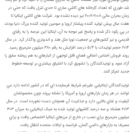
چنين نوسازي مورد نياز صنعت کاشي به تدريج همگان را نا اميد کرد و کم رنگ
شد طوري که تعداد کارخانه هاي کاشي سازي تا حدي تنزل يافت که حتي در
زمان بحران مالي ۲۰۰۸-۲۰۰۷ نيز ديده نشده بود. شرکت هاي کاشي ايتاليا تا
هفت سال پيش توليد کننده پيشتاز اروپا و سومين توليد کننده بزرگ دنيا بودند.
در پي رکود ذکر شده و پاسخ غير موجه به آن، ايتاليا اين عرصه را به رقباي
قديمي و نيز کشورهاي پر جمعيت نوپا مثل هند و اندونزي واگذار کرد. در سال
۲۰۱۴ حجم توليدات با ۵/۴ درصد افزايش به رقم ۳۸۰ ميليون مترمربع رسيد.
روند فروش اجناس اضافي فضاي قابل توجهي از انبارهاي به هم ريخته سابق را
آزاد نمود و توليدکنندگان را تشويق کرد با اشتياق بيشتري بر توسعه خطوط
جديد تمرکز کنند.
توليدکنندگان ايتاليايي عليرغم شرايط فرساينده اي که در کشور ادامه دارد مي
توانند در هر زمان بازارهاي اروپا و آمريکا را نشانه بروند چون محصولشان
کيفيت و غناي بالايي دارد و جذابيت آن همچنان دست نخورده است. در سال
۲۰۱۳ هشتاد و سه درصد کاشيهاي توليد شده به سَبک ايتاليايي به ميزان ۳۰۳
ميليون مترمربع براي نصب در خارج از مرزهاي ايتاليا اختصاص يافت و براي
مصرف به بازارهاي دائمي آلمان، فرانسه و ايالات متحده انتقال يافت.