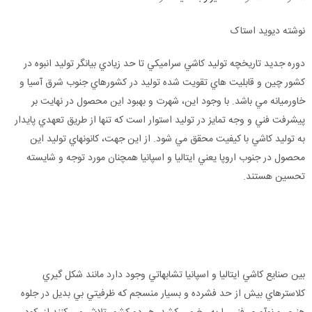
نوشته ديويد استاک
دوره جديد تاريخچه توليد کاشي سراميکي تا حد زيادي بيانگر توليد انبوه در
کشور چين و قابليت هاي تقويت شده توليد در کشورهاي جنوب شرق آسيا و
خاورميانه مي باشد. با وجود اين، شهرت و بهبود اين محصول در نهايت بر
پيشرفت فني و وجه تمايز در توليد استوار است که تنها از طريق تعهدي پايدار
به توليد کاشي با کيفيت محقق مي شود. از اين جهت، کانونهاي توليد اين
محصول در جنوب اروپا يعني ايتاليا و اسپانيا همچنان مورد توجه و شايسته
تحسين هستند.
بين صنايع کاشي ايتاليا و اسپانيا تشابهاتي وجود دارد مانند شکل گيري
کلاسترهاي بيش از حد فشرده و بسيار منسجم که ظرفيتي بي بديل در جلوه