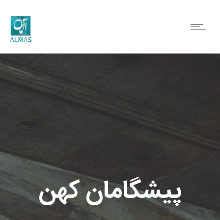
پیشگامان کهن