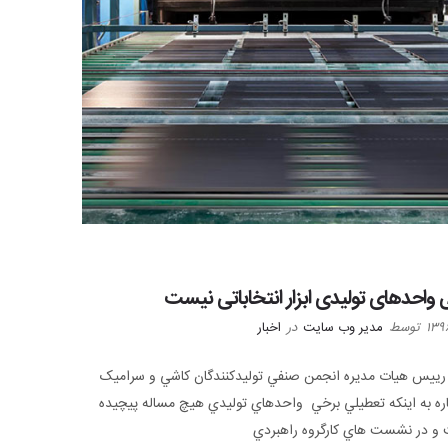
واحدهای تولیدی ابزار انتخاباتی نیست
توسط
مدیر وب سایت
در
اخبار
 رييس هيات مديره انجمن صنفي توليدکنندگان کاشي و سراميک
ه به اينکه تعطيلي برخي واحدهاي توليدي هيچ مساله پيچيده
و در نشست هاي کارگروه راهبردي