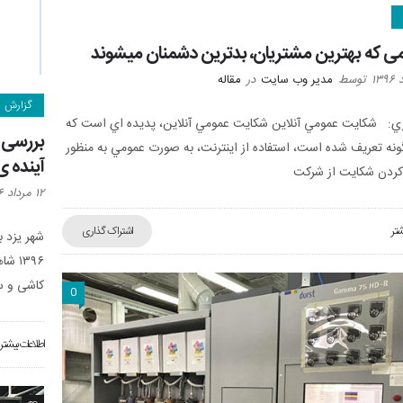
ی که بهترین مشتریان، بدترین دشمنان میشوند
توسط
مدیر وب سایت
در
مقاله
گزارش
ري: شکايت عمومي آنلاين شکايت عمومي آنلاين، پديده اي است که
بررسی 
ونه تعريف شده است، استفاده از اينترنت، به صورت عمومي به منظور
آینده 
ردن شکايت از شرکت
۱۲ مرداد ۱۳۹۶
شتر
اشتراک گذاری
شهر یزد 
۱۳۹۶
کاشی و س
0
اطلاعات بیشتر