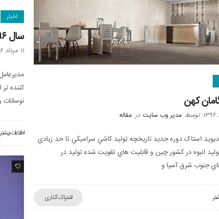
اخبار
سال ۹۶ نسبت به سال ۹۵ امیدوار کننده تر است
۱۱ مرداد ۱۳۹۶
کننده تر 
امان کهن
نوسانات 
توسط
مدیر وب سایت
در
مقاله
اطلاعات بیشتر
ديويد استاک دوره جديد تاريخچه توليد کاشي سراميکي تا حد زيادي
توليد انبوه در کشور چين و قابليت هاي تقويت شده توليد در
ي جنوب شرق آسيا و
0
شتر
اشتراک گذاری