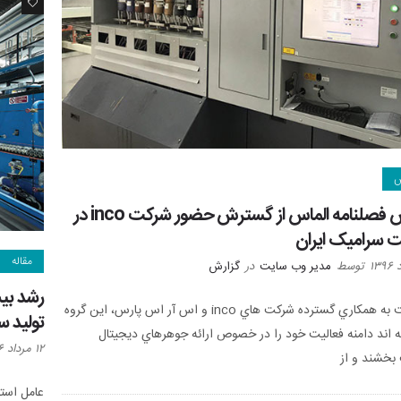
0
ش
گزارش فصلنامه الماس از گسترش حضور شرکت inco در
 سرامیک ایران
مقاله
توسط
مدیر وب سایت
در
گزارش
با عنايت به همکاري گسترده شرکت هاي inco و اس آر اس پارس، اين گروه
تولید 
ه اند دامنه فعاليت خود را در خصوص ارائه جوهرهاي ديجيتال
۱۲ مرداد ۱۳۹۶
خشند و از
عامل استه