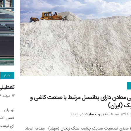
اخبار
تعطیلی 
 معادن دارای پتانسیل مرتبط با صنعت کاشی و
۱۲ مرداد ۱۳۹۶
ک (ایران)
تهـران –
توسط
مدیر وب سایت
در
مقاله
ضمن اشار
اي نيست 
بخش ۱ معدن فلدسپات سديک چشمه سنگ زنجان (سهند) مقدمه ايجاد